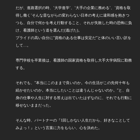
だが、進路選択の時、’大学進学’、’大手の企業に務める’、’資格を取
得し働く’そんな昔ながらの変わらない日本の考えに違和感を抱きつ
つも、自分で何かを考え行動すること、それが失敗した時の恐怖に負
け、看護師という道を選んだ(逃げた)。
プライドの高い自分に”資格のある仕事は安定だ”と体のいい言い訳を
して…。
専門学校を卒業後は、看護師の国家資格を取得し大手大学病院に勤務
する。
それでも、”本当にこのままで良いのか。今の生活がこの先何十年も
続かせたいのか。本当にしたいことは違うんじゃないのか。”と、自
身の仕事や人生に対する答えは出ていたはずなのに、それでも行動に
移せないままだった。
そんな時、パートナーの『1回しかない人生だから、好きなことして
みよっ！』という言葉に力をもらい、心を決めた。