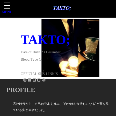
MENU
TAKTO;
Date of Birth 23 December
Blood Type O
OFFICIAL SNS LINK’S
PROFILE
高校時代から、自己啓発本を好み、”自分はお金持ちになる”と夢を見
ている変わり者だった。